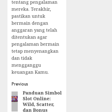
tentang pengalaman
mereka. Terakhir,
pastikan untuk
bermain dengan
anggaran yang telah
ditentukan agar
pengalaman bermain
tetap menyenangkan
dan tidak
mengganggu
keuangan Kamu.
Post
Previous
navigation
Panduan Simbol
Previous
Slot Online:
post:
Wild, Scatter,
dan Bonus