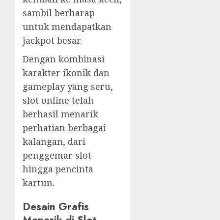
sambil berharap
untuk mendapatkan
jackpot besar.
Dengan kombinasi
karakter ikonik dan
gameplay yang seru,
slot online telah
berhasil menarik
perhatian berbagai
kalangan, dari
penggemar slot
hingga pencinta
kartun.
Desain Grafis
Menarik di Slot