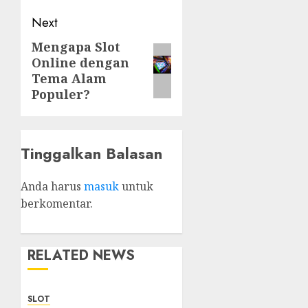
Next
Mengapa Slot
Next
Online dengan
post:
Tema Alam
Populer?
Tinggalkan Balasan
Anda harus
masuk
untuk
berkomentar.
RELATED NEWS
SLOT