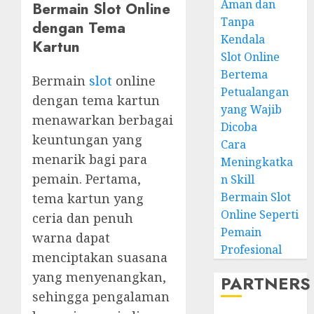
Aman dan
Bermain Slot Online
Tanpa
dengan Tema
Kendala
Kartun
Slot Online
Bertema
Bermain
slot
online
Petualangan
dengan tema kartun
yang Wajib
menawarkan berbagai
Dicoba
keuntungan yang
Cara
menarik bagi para
Meningkatka
pemain. Pertama,
n Skill
Bermain Slot
tema kartun yang
Online Seperti
ceria dan penuh
Pemain
warna dapat
Profesional
menciptakan suasana
yang menyenangkan,
PARTNERS
sehingga pengalaman