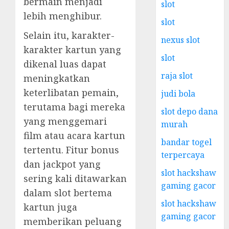
bermain menjadi
slot
lebih menghibur.
slot
Selain itu, karakter-
nexus slot
karakter kartun yang
slot
dikenal luas dapat
raja slot
meningkatkan
keterlibatan pemain,
judi bola
terutama bagi mereka
slot depo dana
yang menggemari
murah
film atau acara kartun
bandar togel
tertentu. Fitur bonus
terpercaya
dan jackpot yang
slot hackshaw
sering kali ditawarkan
gaming gacor
dalam slot bertema
slot hackshaw
kartun juga
gaming gacor
memberikan peluang