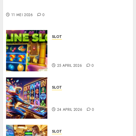
How to Choose a Safe and Trusted Sbobet88
Platform
11 MEI 2026
0
SLOT
Cara Menemukan Situs Slot88
Terbaik dengan Pelayanan
Profesional
25 APRIL 2026
0
SLOT
Cara Login Win88 dengan
Aman dan Tanpa Kendala
24 APRIL 2026
0
SLOT