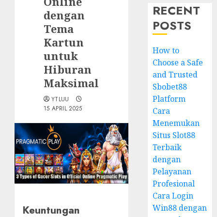
Online
RECENT
dengan
POSTS
Tema
Kartun
How to
untuk
Choose a Safe
Hiburan
and Trusted
Maksimal
Sbobet88
Platform
YTLUU
15 APRIL 2025
Cara
Menemukan
Situs Slot88
Terbaik
dengan
Pelayanan
Profesional
Cara Login
Win88 dengan
Keuntungan