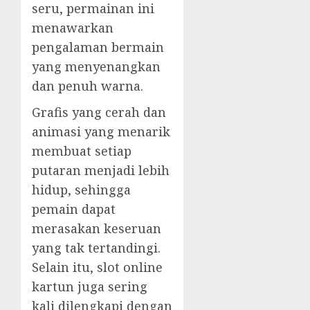
seru, permainan ini
menawarkan
pengalaman bermain
yang menyenangkan
dan penuh warna.
Grafis yang cerah dan
animasi yang menarik
membuat setiap
putaran menjadi lebih
hidup, sehingga
pemain dapat
merasakan keseruan
yang tak tertandingi.
Selain itu, slot online
kartun juga sering
kali dilengkapi dengan