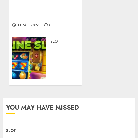
How to Choose a Safe and
Trusted Sbobet88
Platform
11 MEI 2026
0
SLOT
Cara
Menemukan
Situs
Slot88
Terbaik
dengan
Pelayanan
Profesional
YOU MAY HAVE MISSED
25 APRIL
2026
0
SLOT