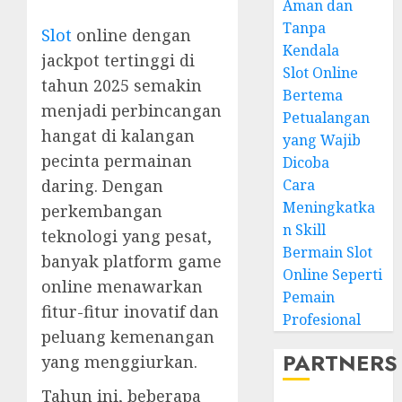
Aman dan
Tanpa
Slot
online dengan
Kendala
jackpot tertinggi di
Slot Online
tahun 2025 semakin
Bertema
menjadi perbincangan
Petualangan
hangat di kalangan
yang Wajib
pecinta permainan
Dicoba
Cara
daring. Dengan
Meningkatka
perkembangan
n Skill
teknologi yang pesat,
Bermain Slot
banyak platform game
Online Seperti
online menawarkan
Pemain
fitur-fitur inovatif dan
Profesional
peluang kemenangan
PARTNERS
yang menggiurkan.
Tahun ini, beberapa