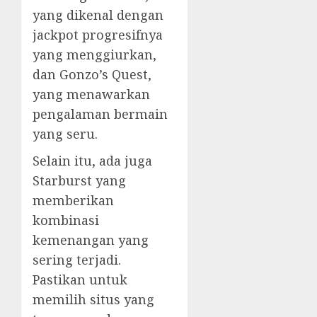
yang dikenal dengan
jackpot progresifnya
yang menggiurkan,
dan Gonzo’s Quest,
yang menawarkan
pengalaman bermain
yang seru.
Selain itu, ada juga
Starburst yang
memberikan
kombinasi
kemenangan yang
sering terjadi.
Pastikan untuk
memilih situs yang