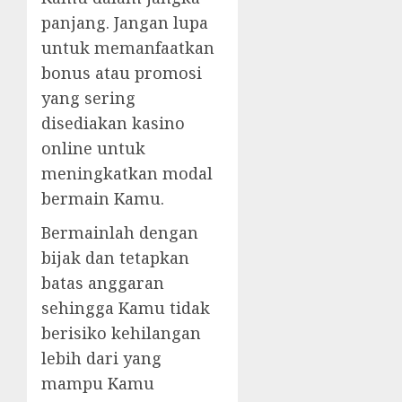
panjang. Jangan lupa
untuk memanfaatkan
bonus atau promosi
yang sering
disediakan kasino
online untuk
meningkatkan modal
bermain Kamu.
Bermainlah dengan
bijak dan tetapkan
batas anggaran
sehingga Kamu tidak
berisiko kehilangan
lebih dari yang
mampu Kamu