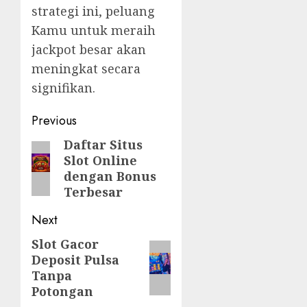
strategi ini, peluang
Kamu untuk meraih
jackpot besar akan
meningkat secara
signifikan.
Post
Previous
navigation
Daftar Situs
Previous
Slot Online
post:
dengan Bonus
Terbesar
Next
Slot Gacor
Next
Deposit Pulsa
post:
Tanpa
Potongan