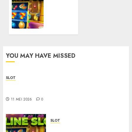
Menemukan
Situs
Slot88
Terbaik
dengan
Pelayanan
Profesional
YOU MAY HAVE MISSED
25 APRIL
2026
0
SLOT
How to Choose a Safe and Trusted Sbobet88
Platform
11 MEI 2026
0
SLOT
Cara Menemukan Situs Slot88