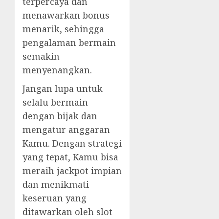
terpercaya dan
menawarkan bonus
menarik, sehingga
pengalaman bermain
semakin
menyenangkan.
Jangan lupa untuk
selalu bermain
dengan bijak dan
mengatur anggaran
Kamu. Dengan strategi
yang tepat, Kamu bisa
meraih jackpot impian
dan menikmati
keseruan yang
ditawarkan oleh slot