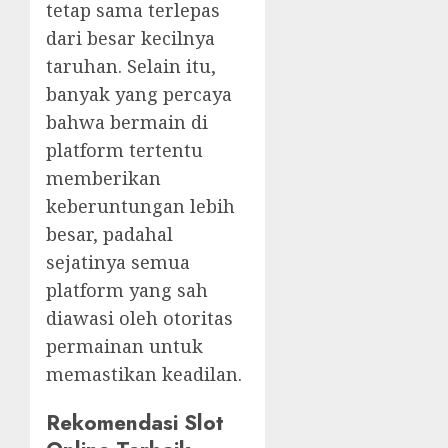
tetap sama terlepas
dari besar kecilnya
taruhan. Selain itu,
banyak yang percaya
bahwa bermain di
platform tertentu
memberikan
keberuntungan lebih
besar, padahal
sejatinya semua
platform yang sah
diawasi oleh otoritas
permainan untuk
memastikan keadilan.
Rekomendasi Slot