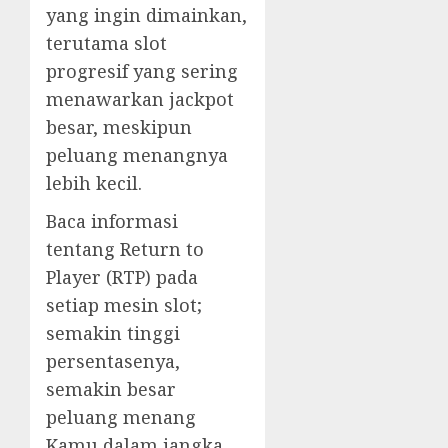
yang ingin dimainkan,
terutama slot
progresif yang sering
menawarkan jackpot
besar, meskipun
peluang menangnya
lebih kecil.
Baca informasi
tentang Return to
Player (RTP) pada
setiap mesin slot;
semakin tinggi
persentasenya,
semakin besar
peluang menang
Kamu dalam jangka