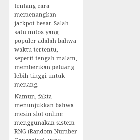
tentang cara
memenangkan
jackpot besar. Salah
satu mitos yang
populer adalah bahwa
waktu tertentu,
seperti tengah malam,
memberikan peluang
lebih tinggi untuk
menang.
Namun, fakta
menunjukkan bahwa
mesin slot online
menggunakan sistem
RNG (Random Number
Generator), yang