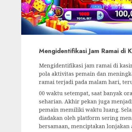
Mengidentifikasi Jam Ramai di K
Mengidentifikasi jam ramai di ka
pola aktivitas pemain dan meningk
ramai terjadi pada malam hari, ter
00 waktu setempat, saat banyak ora
seharian. Akhir pekan juga menjadi
pemain memiliki waktu luang. Sela
diadakan oleh platform sering me
bersamaan, menciptakan lonjakan a