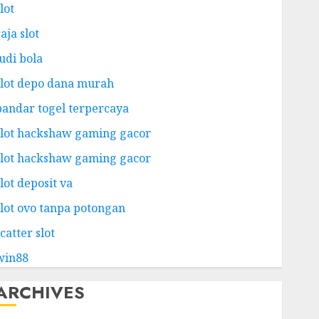
lot
aja slot
judi bola
slot depo dana murah
bandar togel terpercaya
slot hackshaw gaming gacor
slot hackshaw gaming gacor
lot deposit va
slot ovo tanpa potongan
catter slot
win88
ARCHIVES