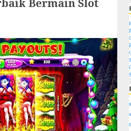
baik Bermain Slot
s
s