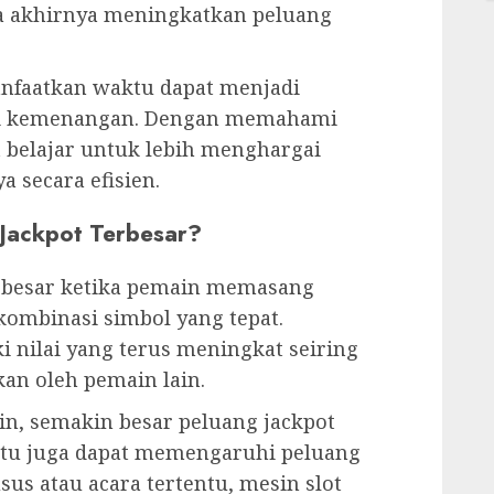
a akhirnya meningkatkan peluang
nfaatkan waktu dapat menjadi
ai kemenangan. Dengan memahami
 belajar untuk lebih menghargai
secara efisien.
Jackpot Terbesar?
rbesar ketika pemain memasang
mbinasi simbol yang tepat.
i nilai yang terus meningkat seiring
kan oleh pemain lain.
n, semakin besar peluang jackpot
entu juga dapat memengaruhi peluang
sus atau acara tertentu, mesin slot