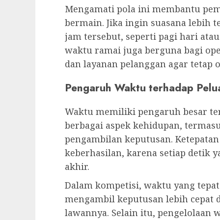
Mengamati pola ini membantu pem
bermain. Jika ingin suasana lebih 
jam tersebut, seperti pagi hari a
waktu ramai juga berguna bagi op
dan layanan pelanggan agar tetap o
Pengaruh Waktu terhadap Pel
Waktu memiliki pengaruh besar t
berbagai aspek kehidupan, termas
pengambilan keputusan. Ketepatan 
keberhasilan, karena setiap detik
akhir.
Dalam kompetisi, waktu yang tep
mengambil keputusan lebih cepat d
lawannya. Selain itu, pengelolaan