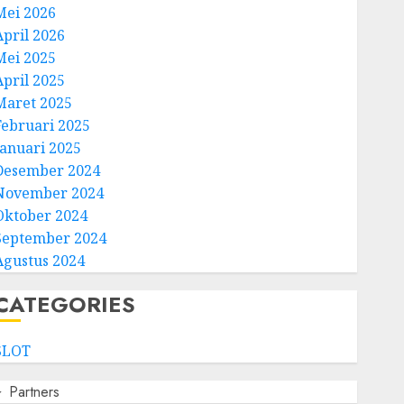
Mei 2026
April 2026
Mei 2025
April 2025
Maret 2025
Februari 2025
Januari 2025
Desember 2024
November 2024
Oktober 2024
September 2024
Agustus 2024
CATEGORIES
SLOT
Partners