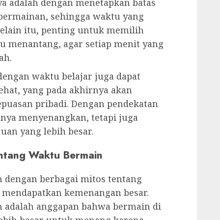
ya adalah dengan menetapkan batas
i permainan, sehingga waktu yang
Selain itu, penting untuk memilih
u menantang, agar setiap menit yang
ah.
engan waktu belajar juga dapat
hat, yang pada akhirnya akan
epuasan pribadi. Dengan pendekatan
anya menyenangkan, tetapi juga
uan yang lebih besar.
entang Waktu Bermain
an dengan berbagai mitos tentang
i mendapatkan kemenangan besar.
m adalah anggapan bahwa bermain di
ebih besar untuk menang karena