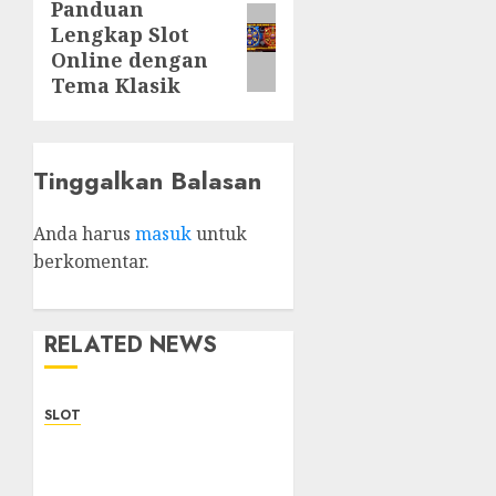
Panduan
Next
Lengkap Slot
post:
Online dengan
Tema Klasik
Tinggalkan Balasan
Anda harus
masuk
untuk
berkomentar.
RELATED NEWS
SLOT
How to Choose a Safe and
Trusted Sbobet88
Platform