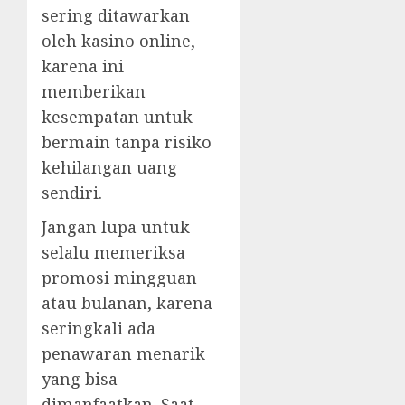
sering ditawarkan
oleh kasino online,
karena ini
memberikan
kesempatan untuk
bermain tanpa risiko
kehilangan uang
sendiri.
Jangan lupa untuk
selalu memeriksa
promosi mingguan
atau bulanan, karena
seringkali ada
penawaran menarik
yang bisa
dimanfaatkan. Saat