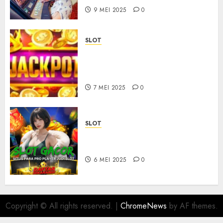
9 MEI 2025
0
SLOT
Cara Meningkatkan Skill
Bermain Slot Online Seperti
Pemain Profesional
7 MEI 2025
0
SLOT
Bagaimana Menghindari
Penipuan Bonus Slot Online
6 MEI 2025
0
Copyright © All rights reserved.
|
ChromeNews
by AF themes.