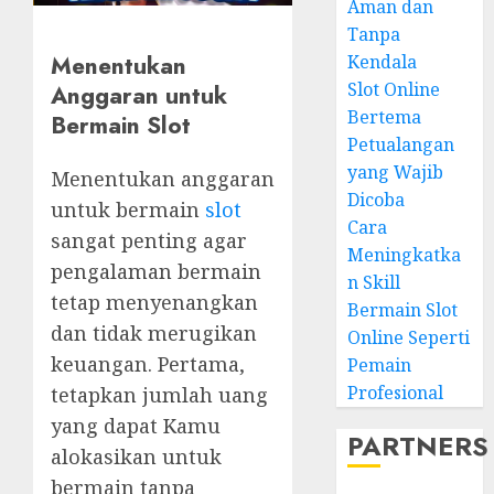
Aman dan
Tanpa
Menentukan
Kendala
Slot Online
Anggaran untuk
Bertema
Bermain Slot
Petualangan
yang Wajib
Menentukan anggaran
Dicoba
untuk bermain
slot
Cara
sangat penting agar
Meningkatka
pengalaman bermain
n Skill
tetap menyenangkan
Bermain Slot
dan tidak merugikan
Online Seperti
keuangan. Pertama,
Pemain
Profesional
tetapkan jumlah uang
yang dapat Kamu
PARTNERS
alokasikan untuk
bermain tanpa