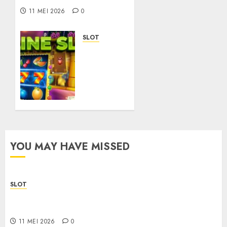
11 MEI 2026
0
SLOT
Cara
Menemukan
Situs
Slot88
Terbaik
dengan
Pelayanan
Profesional
YOU MAY HAVE MISSED
25 APRIL
2026
0
SLOT
How to Choose a Safe and Trusted Sbobet88
Platform
11 MEI 2026
0