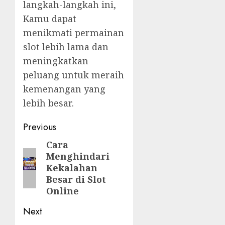
langkah-langkah ini,
Kamu dapat
menikmati permainan
slot lebih lama dan
meningkatkan
peluang untuk meraih
kemenangan yang
lebih besar.
Post
Previous
navigation
Cara
Previous
Menghindari
post:
Kekalahan
Besar di Slot
Online
Next