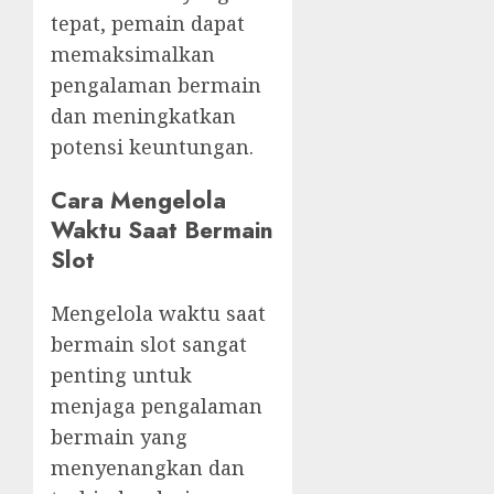
tepat, pemain dapat
memaksimalkan
pengalaman bermain
dan meningkatkan
potensi keuntungan.
Cara Mengelola
Waktu Saat Bermain
Slot
Mengelola waktu saat
bermain slot sangat
penting untuk
menjaga pengalaman
bermain yang
menyenangkan dan