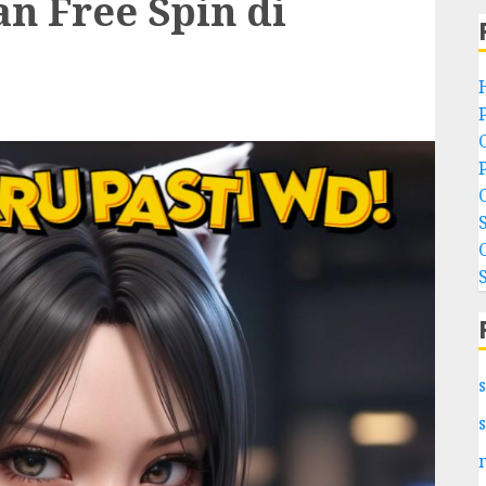
n Free Spin di
s
s