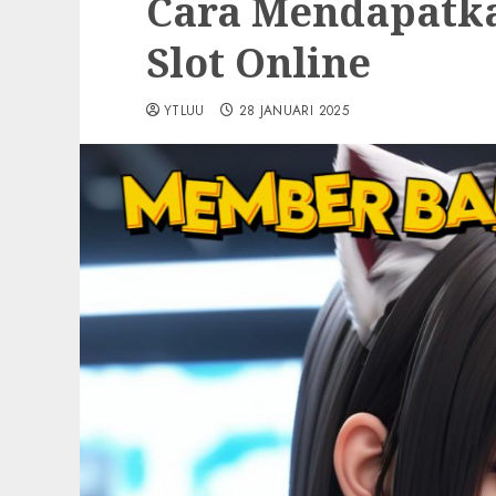
Cara Mendapatka
Slot Online
YTLUU
28 JANUARI 2025