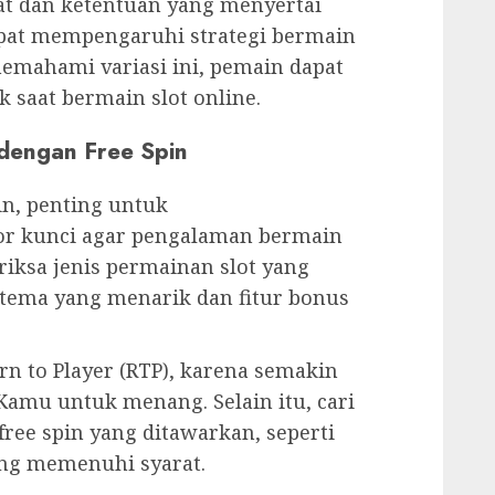
t dan ketentuan yang menyertai
 dapat mempengaruhi strategi bermain
emahami variasi ini, pemain dapat
 saat bermain slot online.
dengan Free Spin
in, penting untuk
r kunci agar pengalaman bermain
iksa jenis permainan slot yang
ema yang menarik dan fitur bonus
rn to Player (RTP), karena semakin
Kamu untuk menang. Selain itu, cari
free spin yang ditawarkan, seperti
ng memenuhi syarat.