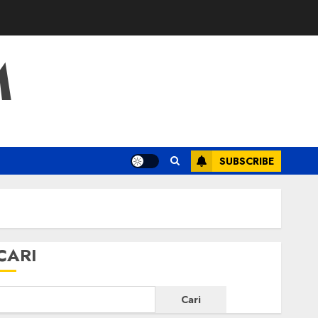
M
SUBSCRIBE
CARI
Cari