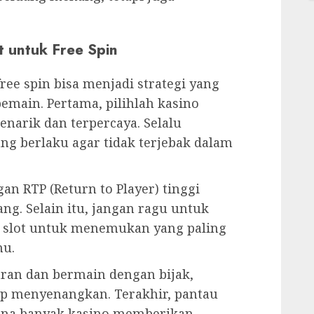
 untuk Free Spin
ee spin bisa menjadi strategi yang
main. Pertama, pilihlah kasino
arik dan terpercaya. Selalu
ng berlaku agar tidak terjebak dalam
an RTP (Return to Player) tinggi
g. Selain itu, jangan ragu untuk
 slot untuk menemukan yang paling
mu.
ran dan bermain dengan bijak,
p menyenangkan. Terakhir, pantau
rena banyak kasino memberikan