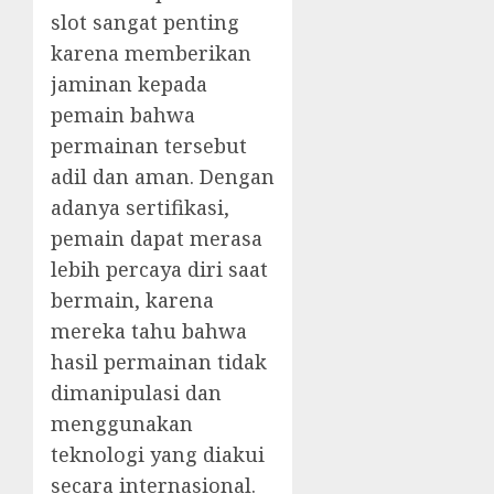
slot sangat penting
karena memberikan
jaminan kepada
pemain bahwa
permainan tersebut
adil dan aman. Dengan
adanya sertifikasi,
pemain dapat merasa
lebih percaya diri saat
bermain, karena
mereka tahu bahwa
hasil permainan tidak
dimanipulasi dan
menggunakan
teknologi yang diakui
secara internasional.