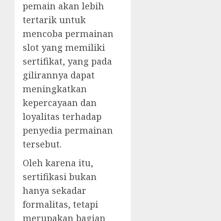
pemain akan lebih
tertarik untuk
mencoba permainan
slot yang memiliki
sertifikat, yang pada
gilirannya dapat
meningkatkan
kepercayaan dan
loyalitas terhadap
penyedia permainan
tersebut.
Oleh karena itu,
sertifikasi bukan
hanya sekadar
formalitas, tetapi
merupakan bagian