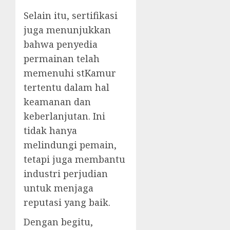
Selain itu, sertifikasi
juga menunjukkan
bahwa penyedia
permainan telah
memenuhi stKamur
tertentu dalam hal
keamanan dan
keberlanjutan. Ini
tidak hanya
melindungi pemain,
tetapi juga membantu
industri perjudian
untuk menjaga
reputasi yang baik.
Dengan begitu,