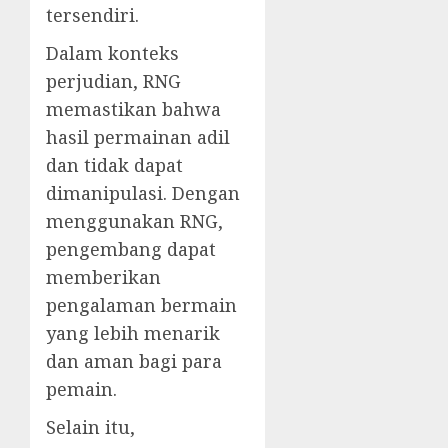
tersendiri.
Dalam konteks
perjudian, RNG
memastikan bahwa
hasil permainan adil
dan tidak dapat
dimanipulasi. Dengan
menggunakan RNG,
pengembang dapat
memberikan
pengalaman bermain
yang lebih menarik
dan aman bagi para
pemain.
Selain itu,