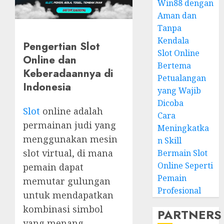
Win88 dengan
Aman dan
Tanpa
Kendala
Pengertian Slot
Slot Online
Online dan
Bertema
Keberadaannya di
Petualangan
Indonesia
yang Wajib
Dicoba
Slot
online adalah
Cara
permainan judi yang
Meningkatka
menggunakan mesin
n Skill
slot virtual, di mana
Bermain Slot
Online Seperti
pemain dapat
Pemain
memutar gulungan
Profesional
untuk mendapatkan
kombinasi simbol
PARTNERS
yang menang.