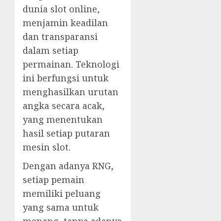
dunia slot online,
menjamin keadilan
dan transparansi
dalam setiap
permainan. Teknologi
ini berfungsi untuk
menghasilkan urutan
angka secara acak,
yang menentukan
hasil setiap putaran
mesin slot.
Dengan adanya RNG,
setiap pemain
memiliki peluang
yang sama untuk
menang, tanpa adanya