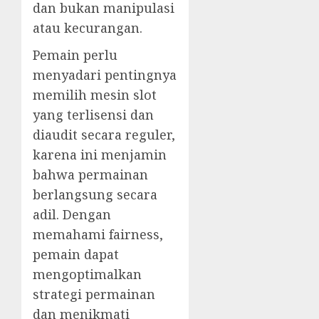
dan bukan manipulasi
atau kecurangan.
Pemain perlu
menyadari pentingnya
memilih mesin slot
yang terlisensi dan
diaudit secara reguler,
karena ini menjamin
bahwa permainan
berlangsung secara
adil. Dengan
memahami fairness,
pemain dapat
mengoptimalkan
strategi permainan
dan menikmati