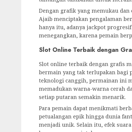
Dengan grafik yang memukau dan e
Ajaib menciptakan pengalaman ber
hanya itu, adanya jackpot progresi
menegangkan, karena pemain berp
Slot Online Terbaik dengan Gr
Slot online terbaik dengan graf
bermain yang tak terlupakan bagi 
teknologi canggih, permainan ini
memadukan warna-warna cerah da
setiap putaran semakin menarik.
Para pemain dapat menikmati berb
petualangan epik hingga dunia fan
menjadi unik. Selain itu, efek s