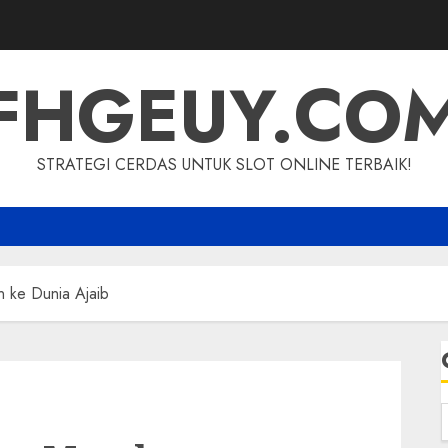
FHGEUY.CO
STRATEGI CERDAS UNTUK SLOT ONLINE TERBAIK!
 ke Dunia Ajaib