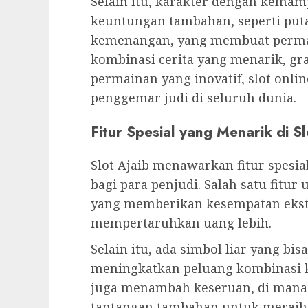
Selain itu, karakter dengan kema
keuntungan tambahan, seperti put
kemenangan, yang membuat perma
kombinasi cerita yang menarik, g
permainan yang inovatif, slot onli
penggemar judi di seluruh dunia.
Fitur Spesial yang Menarik di Sl
Slot Ajaib menawarkan fitur spesi
bagi para penjudi. Salah satu fitur
yang memberikan kesempatan ekst
mempertaruhkan uang lebih.
Selain itu, ada simbol liar yang bi
meningkatkan peluang kombinasi 
juga menambah keseruan, di mana 
tantangan tambahan untuk meraih