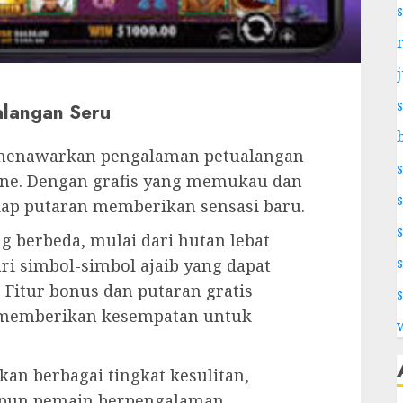
s
r
alangan Seru
 menawarkan pengalaman petualangan
line. Dengan grafis yang memukau dan
iap putaran memberikan sensasi baru.
s
g berbeda, mulai dari hutan lebat
ri simbol-simbol ajaib yang dapat
itur bonus dan putaran gratis
s
 memberikan kesempatan untuk
akan berbagai tingkat kesulitan,
pun pemain berpengalaman.