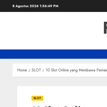
Skip
8 Agustus 2026
1:56:50 PM
to
content
Home
SLOT
10 Slot Online yang Membawa Pemain
SLOT