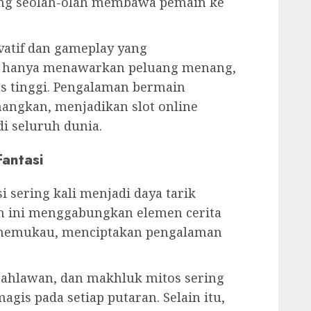
ang seolah-olah membawa pemain ke
vatif dan gameplay yang
dak hanya menawarkan peluang menang,
as tinggi. Pengalaman bermain
angkan, menjadikan slot online
i seluruh dunia.
antasi
i sering kali menjadi daya tarik
n ini menggabungkan elemen cerita
 memukau, menciptakan pengalaman
 pahlawan, dan makhluk mitos sering
is pada setiap putaran. Selain itu,