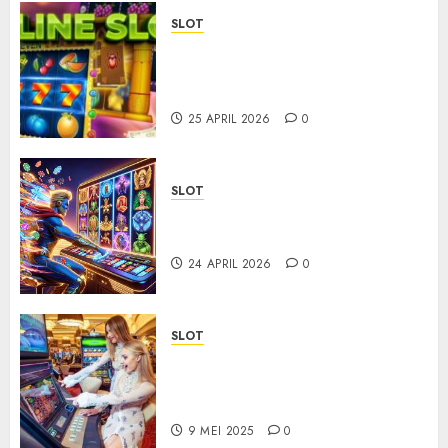
SLOT
Cara Menemukan Situs Slot88
Terbaik dengan Pelayanan
Profesional
25 APRIL 2026
0
SLOT
Cara Login Win88 dengan
Aman dan Tanpa Kendala
24 APRIL 2026
0
SLOT
Slot Online Bertema
Petualangan yang Wajib
Dicoba
9 MEI 2025
0