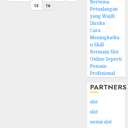
Bertema
pos
15
16
Petualangan
yang Wajib
Dicoba
Cara
Meningkatka
n Skill
Bermain Slot
Online Seperti
Pemain
Profesional
PARTNERS
slot
slot
nexus slot