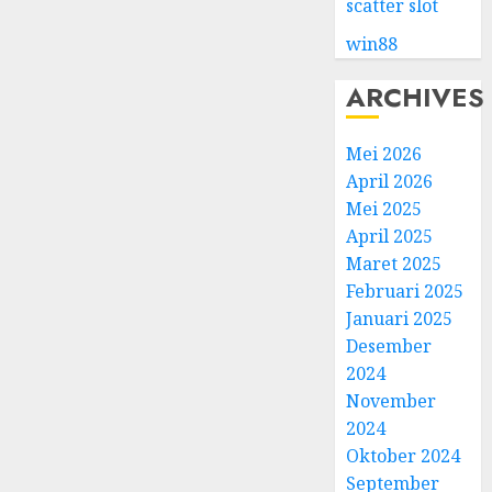
scatter slot
win88
ARCHIVES
Mei 2026
April 2026
Mei 2025
April 2025
Maret 2025
Februari 2025
Januari 2025
Desember
2024
November
2024
Oktober 2024
September